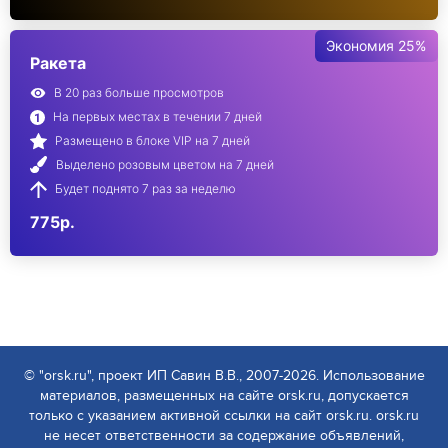
Экономия 25%
Ракета
В 20 раз больше просмотров
На первых местах в течении 7 дней
Размещено в блоке VIP на 7 дней
Выделено розовым цветом на 7 дней
Будет поднято 7 раз за неделю
775р.
© "orsk.ru", проект ИП Савин В.В., 2007-2026. Использование
материалов, размещенных на сайте orsk.ru, допускается
только с указанием активной ссылки на сайт orsk.ru. orsk.ru
не несет ответственности за содержание объявлений,