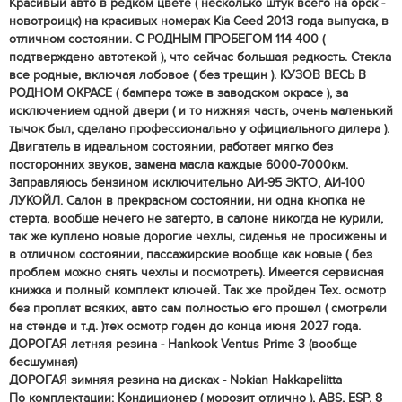
Красивый авто в редком цвете ( несколько штук всего на орск -
новотроицк) на красивых номерах Kia Ceed 2013 года выпуска, в
отличном состоянии. С РОДНЫМ ПРОБЕГОМ 114 400 (
подтверждено автотекой ), что сейчас большая редкость. Стекла
все родные, включая лобовое ( без трещин ). КУЗОВ ВЕСЬ В
РОДНОМ ОКРАСЕ ( бампера тоже в заводском окрасе ), за
исключением одной двери ( и то нижняя часть, очень маленький
тычок был, сделано профессионально у официального дилера ).
Двигатель в идеальном состоянии, работает мягко без
посторонних звуков, замена масла каждые 6000-7000км.
Заправляюсь бензином исключительно АИ-95 ЭКТО, АИ-100
ЛУКОЙЛ. Салон в прекрасном состоянии, ни одна кнопка не
стерта, вообще нечего не затерто, в салоне никогда не курили,
так же куплено новые дорогие чехлы, сиденья не просижены и
в отличном состоянии, пассажирские вообще как новые ( без
проблем можно снять чехлы и посмотреть). Имеется сервисная
книжка и полный комплект ключей. Так же пройден Тех. осмотр
без проплат всяких, авто сам полностью его прошел ( смотрели
на стенде и т.д. )тех осмотр годен до конца июня 2027 года.
ДОРОГАЯ летняя резина - Hankook Ventus Prime 3 (вообще
бесшумная)
ДОРОГАЯ зимняя резина на дисках - Nokian Hakkapeliitta
По комплектации: Кондиционер ( морозит отлично ), ABS, ESP, 8