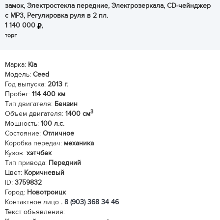
замок, Электростекла передние, Электрозеркала, CD-чейнджер
c MP3, Регулировка руля в 2 пл.
1 140 000
,
торг
Марка:
Kia
Модель:
Ceed
Год выпуска:
2013 г.
Пробег:
114 400 км
Тип двигателя:
Бензин
3
Объем двигателя:
1400 см
Мощность:
100 л.с.
Состояние:
Отличное
Коробка передач:
механика
Кузов:
хэтчбек
Тип привода:
Передний
Цвет:
Коричневый
ID:
3759832
Город:
Новотроицк
Контактное лицо
.
8 (903) 368 34 46
Текст объявления: