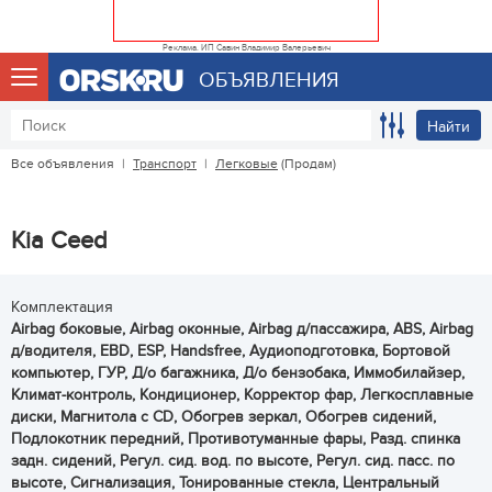
Реклама. ИП Савин Владимир Валерьевич
ОБЪЯВЛЕНИЯ
Найти
Все объявления
|
Транспорт
|
Легковые
(Продам)
Kia Ceed
Комплектация
Airbag боковые, Airbag оконные, Airbag д/пассажира, ABS, Airbag
д/водителя, EBD, ESP, Handsfree, Аудиоподготовка, Бортовой
компьютер, ГУР, Д/о багажника, Д/о бензобака, Иммобилайзер,
Климат-контроль, Кондиционер, Корректор фар, Легкосплавные
диски, Магнитола с CD, Обогрев зеркал, Обогрев сидений,
Подлокотник передний, Противотуманные фары, Разд. спинка
задн. сидений, Регул. сид. вод. по высоте, Регул. сид. пасс. по
высоте, Сигнализация, Тонированные стекла, Центральный