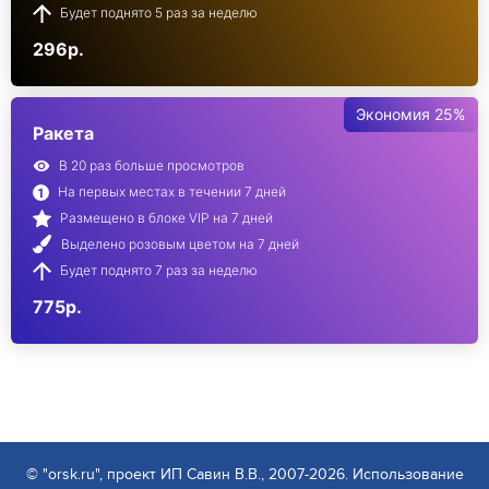
Будет поднято 5 раз за неделю
296р.
Экономия 25%
Ракета
В 20 раз больше просмотров
На первых местах в течении 7 дней
Размещено в блоке VIP на 7 дней
Выделено розовым цветом на 7 дней
Будет поднято 7 раз за неделю
775р.
© "orsk.ru", проект ИП Савин В.В., 2007-2026. Использование