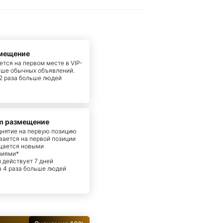
змещение
тся на первом месте в VIP-
ыше обычных объявлений.
 2 раза больше людей
m размещение
днятие на первую позицию
вается на первой позиции
щается новыми
ниями*
m действует 7 дней
 в 4 раза больше людей