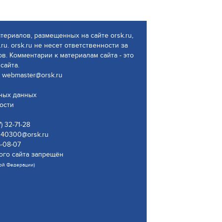
атериалов, размещенных на сайте orsk.ru,
ru. orsk.ru не несет ответственности за
. Комментарии к материалам сайта - это
сайта.
 webmaster@orsk.ru
ьных данных
ости
 32-71-28
340300@orsk.ru
5-08-07
ого сайта запрещён
кой Федерации)