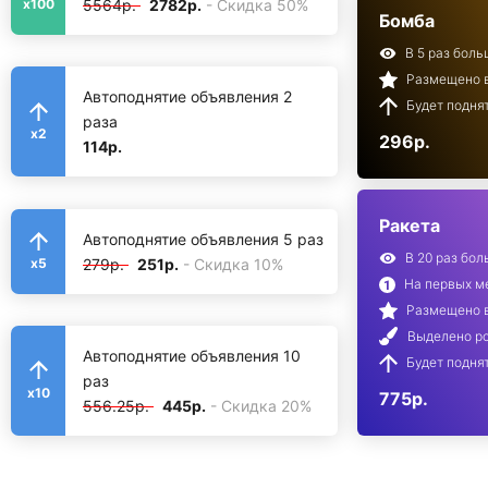
5564р.
2782р.
- Скидка 50%
x100
Бомба
В 5 раз бол
Размещено в
Автоподнятие объявления 2
Будет поднят
раза
x2
296р.
114р.
Ракета
Автоподнятие объявления 5 раз
В 20 раз бо
279р.
251р.
- Скидка 10%
x5
На первых ме
Размещено в
Выделено ро
Автоподнятие объявления 10
Будет поднят
раз
x10
775р.
556.25р.
445р.
- Скидка 20%