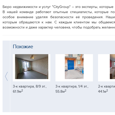
Бюро недвижимости и услуг "CityGroup" – это эксперты, котор
В нашей команде работают опытные специалисты, которые по
особое внимание уделяя безопасности её проведения. Наши 
которым обращаются к нам. С каждым клиентом мы общаемся 
возможности и даже характер человека, чтобы подобрать желанн
Похожие
т.,
3-к квартира, 1/4 эт.,
2-к квартира, 4/5 эт.,
2-к квартир
2
2
2
55.8м
44.1м
45м