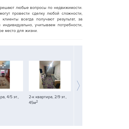
ые решают любые вопросы по недвижимости.
могут провести сделку любой сложности,
клиенты всегда получают результат, за
индивидуально, учитываем потребности,
ое место для жизни.
а, 2/9 эт.,
3-к квартира, 1/2 эт.,
1-к квартира, 1/9 эт.,
3-
2
2
70м
32.6м
61