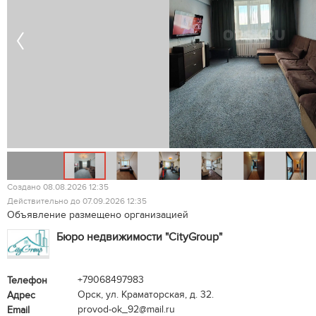
Создано 08.08.2026 12:35
Действительно до 07.09.2026 12:35
Объявление размещено организацией
Бюро недвижимости "CityGroup"
+79068497983
Телефон
Орск, ул. Краматорская, д. 32.
Адрес
provod-ok_92@mail.ru
Email