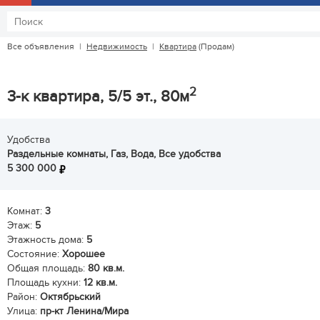
Все объявления
|
Недвижимость
|
Квартира
(Продам)
2
3-к квартира, 5/5 эт., 80м
Удобства
Раздельные комнаты, Газ, Вода, Все удобства
5 300 000
Комнат:
3
Этаж:
5
Этажность дома:
5
Состояние:
Хорошее
Общая площадь:
80 кв.м.
Площадь кухни:
12 кв.м.
Район:
Октябрьский
Улица:
пр-кт Ленина/Мира