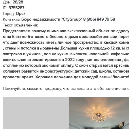
Дом:
28/28
ID:
3755287
Город:
Орск
Контакты
Бюро недвижимости "CityGroup"
8 (906) 849 79 58
Текст объявления:
Представляем вашему вниманию эксклюзивный объект по адресу: 
м на 5 этаже 5-этажного блочного дома с железобетонными пере
что дает возможность иметь личное пространство, в каждой комн
, стены и потолки выравнены .Большая кухня площадью 12 кв. м 
завтраков и ужинов , пол на кухне выложен напольной кафельно
капитальная отремонтирована в 2022 году , металлочерепица , ф
отоплению который экономит оплату. С окон открывается красив
обладает развитой инфраструктурой: детский сад, школа, останов
провести время. Хорошее вложение для молодой семьи! Звоните!
Пожалуйста, скажите продавцу, что вы нашли это объявление на са