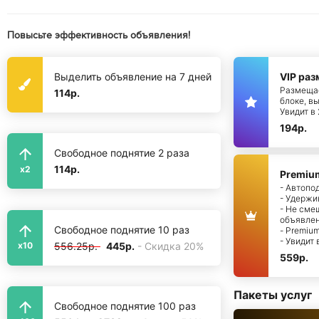
Повысьте эффективность объявления!
Выделить объявление на 7 дней
VIP ра
Размещае
114р.
блоке, в
Увидит в
194р.
Свободное поднятие 2 раза
114р.
x2
Premiu
- Автопо
- Удержи
- Не сме
объявле
Свободное поднятие 10 раз
- Premiu
- Увидит
556.25р.
445р.
- Скидка 20%
x10
559р.
Пакеты услуг
Свободное поднятие 100 раз