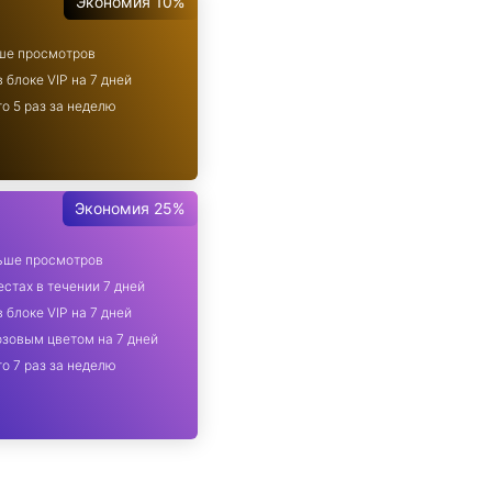
Экономия 10%
ьше просмотров
 блоке VIP на 7 дней
о 5 раз за неделю
Экономия 25%
льше просмотров
стах в течении 7 дней
 блоке VIP на 7 дней
зовым цветом на 7 дней
о 7 раз за неделю