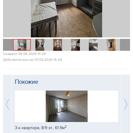
Создано 08.08.2026 15:29
Действительно до 07.09.2026 15:29
Похожие
2
3-к квартира, 8/9 эт., 61.9м
3-к кв