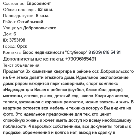
Состояние:
Евроремонт
Общая площадь:
63 кв.м.
Площадь кухни:
8 кв.м.
Район:
Октябрьский
Улица:
ул Добровольского
Дом:
6
ID:
3753198
Город:
Орск
Контакты
Бюро недвижимости "CityGroup"
8 (909) 616 54 91
Дополнительные контакты: +79096165491
Текст объявления:
Продается 3х комнатная квартира в районе ост. Добровольского
на 6-м этаже девяти этажного дома. Идеальное расположение
дома: рядом находится парк «северный», спорт комплекс
«Надежда» для Вашего ребенка (футбол, баскетбол, дзюдо),
магазины, аптеки, рынок, детский сад, школа. Квартира чистая,
теплая, ухоженная с хорошим ремонтом, можно заехать и жить. В
квартире остается вся мебель и техника которую Вы видите на
фото. Это идеальное предложение для тех, кто ценит
спокойную жизнь и хочет иметь доступ ко всему необходимому
поблизости. 4 взрослых собственника, все документы готовы к
продаже, обременений и долгов нет, выход на сделку в