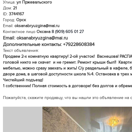
Улица:
ул Пржевальского
Дом:
21
ID:
3744167
Город:
Орск
Email:
oksanabryuzgina@mai.ru
Контактное лицо
Оксана
8 (909) 605 01 27
Email: oksanabryuzgina@mai.ru
Дополнительные контакты: +79228608384
Текст объявления:
Продаем 2-х комнатную квартиру! 2-ой участок! Васнецова! РАСП
головой никто не скачет и не гремит. Ремонт крыши был!! Кварт
мебелью, можно сразу заехать и жить! С/у раздельный в кафеле, 
дворе дома, в шаговой доступности школа №4. Остановка в трех 
Чистейший подъезд!
1 собственник! Полная стоимость в договоре! без долгов и обрем
Пожалуйста, скажите продавцу, что вы нашли это объявление на са