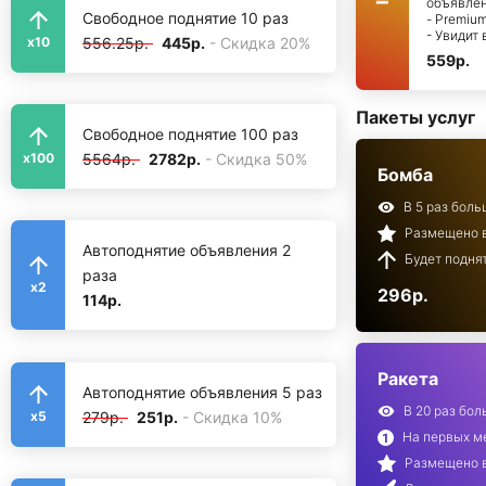
объявле
Свободное поднятие 10 раз
- Premiu
- Увидит
556.25р.
445р.
- Скидка 20%
x10
559р.
Пакеты услуг
Свободное поднятие 100 раз
5564р.
2782р.
- Скидка 50%
x100
Бомба
В 5 раз бол
Размещено в
Автоподнятие объявления 2
Будет поднят
раза
x2
296р.
114р.
Ракета
Автоподнятие объявления 5 раз
В 20 раз бо
279р.
251р.
- Скидка 10%
x5
На первых ме
Размещено в