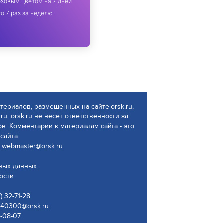
зовым цветом на 7 дней
о 7 раз за неделю
атериалов, размещенных на сайте orsk.ru,
ru. orsk.ru не несет ответственности за
. Комментарии к материалам сайта - это
сайта.
 webmaster@orsk.ru
ьных данных
ости
 32-71-28
340300@orsk.ru
5-08-07