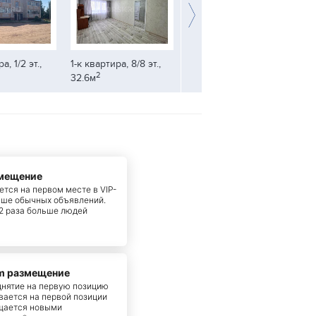
а, 1/2 эт.,
1-к квартира, 8/8 эт.,
2-к квартира, 3/5 эт.,
2-
2
2
32.6м
45м
45
змещение
тся на первом месте в VIP-
ыше обычных объявлений.
 2 раза больше людей
m размещение
днятие на первую позицию
вается на первой позиции
щается новыми