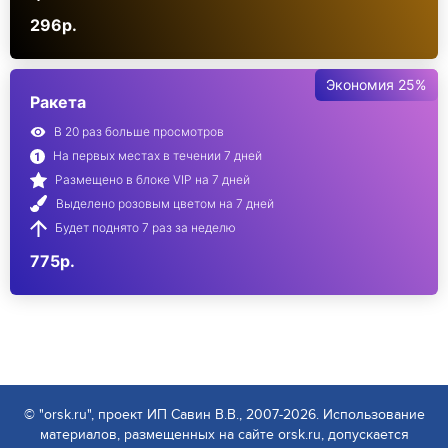
296р.
Экономия 25%
Ракета
В 20 раз больше просмотров
На первых местах в течении 7 дней
Размещено в блоке VIP на 7 дней
Выделено розовым цветом на 7 дней
Будет поднято 7 раз за неделю
775р.
© "orsk.ru", проект ИП Савин В.В., 2007-2026. Использование
материалов, размещенных на сайте orsk.ru, допускается