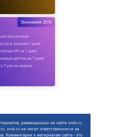
Экономия 25%
льше просмотров
стах в течении 7 дней
 блоке VIP на 7 дней
зовым цветом на 7 дней
о 7 раз за неделю
атериалов, размещенных на сайте orsk.ru,
ru. orsk.ru не несет ответственности за
. Комментарии к материалам сайта - это