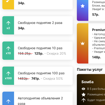
Размещае
34р.
блоке, в
Увидит в
57р.
Свободное поднятие 2 раза
34р.
x2
Premiu
- Автопо
- Удержи
- Не сме
объявле
Свободное поднятие 10 раз
- Premiu
- Увидит
156.25р.
125р.
- Скидка 20%
x10
148р.
Пакеты услуг
Свободное поднятие 100 раз
1482р.
741р.
- Скидка 50%
x100
Бомба
В 5 раз бол
Размещено в
Автоподнятие объявления 2
Будет поднят
раза