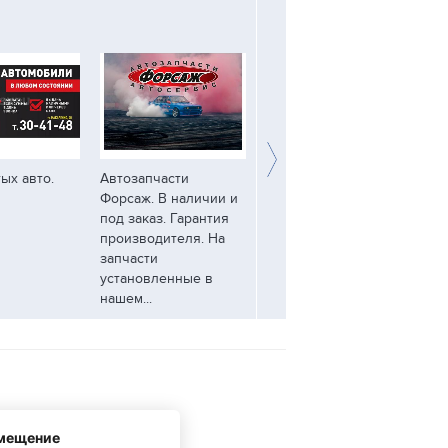
ых авто.
Автозапчасти
Оригинальные
ес
Форсаж. В наличии и
ПОДШИПНИКИ
мн
под заказ. Гарантия
производства SKF,
ос
производителя. На
NSK, CRAFT и др. В
запчасти
том числе ступичные,
установленные в
кондиционерные,
нашем...
корпусные...
змещение