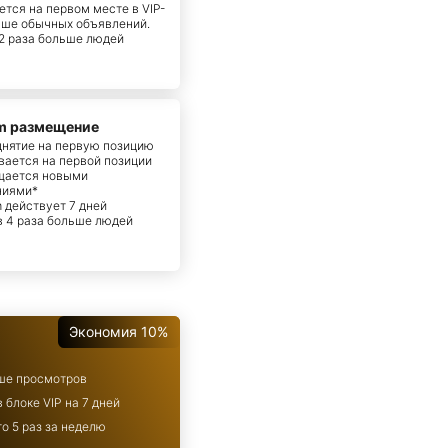
тся на первом месте в VIP-
ыше обычных объявлений.
 2 раза больше людей
m размещение
днятие на первую позицию
вается на первой позиции
щается новыми
ниями*
m действует 7 дней
 в 4 раза больше людей
Экономия 10%
ьше просмотров
 блоке VIP на 7 дней
о 5 раз за неделю