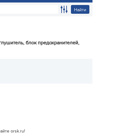
Найти
 глушитель, блок предохранителей,
йте orsk.ru!