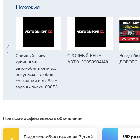
Похожие
вто,
Срочный выкуп -
СРОЧНЫЙ ВЫКУП
Выкуп бит
купим ваш
АВТО. 89058984148
ДОРОГО
ня,
автомобиль сейчас,
аком
покупаем в любом
состоянии и любого
года выпуска. 89058
Повысьте эффективность объявления!
Выделить объявление на 7 дней
VIP ра