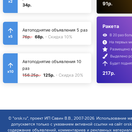
x2
91р.
34р.
Ракета
Автоподнятие объявления 5 раз
В 20 раз бо
76р.
68р.
- Скидка 10%
x5
На первых ме
Размещено в
Выделено ро
Автоподнятие объявления 10
Будет поднят
раз
x10
217р.
156.25р.
125р.
- Скидка 20%
© "orsk.ru", проект ИП Савин В.В., 2007-2026. Использование м
допускается только с указанием активной ссылки на сайт orsk.
содержание объявлений, комментариев и рекламных материалов