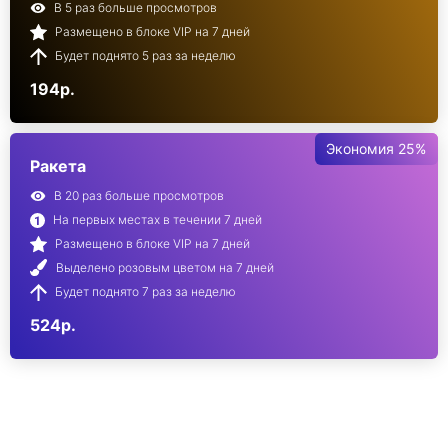
В 5 раз больше просмотров
Размещено в блоке VIP на 7 дней
Будет поднято 5 раз за неделю
194р.
Экономия 25%
Ракета
В 20 раз больше просмотров
На первых местах в течении 7 дней
Размещено в блоке VIP на 7 дней
Выделено розовым цветом на 7 дней
Будет поднято 7 раз за неделю
524р.