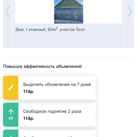
2
Дом, 1 этажный, 60м
, участок 5сот.
Дом, 
идах
Повысьте эффективность объявления!
Выделить объявление на 7 дней
114р.
Свободное поднятие 2 раза
114р.
x2