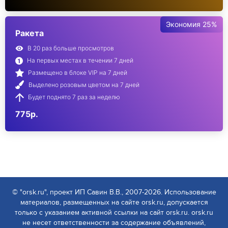
Экономия 25%
Ракета
В 20 раз больше просмотров
На первых местах в течении 7 дней
Размещено в блоке VIP на 7 дней
Выделено розовым цветом на 7 дней
Будет поднято 7 раз за неделю
775р.
© "orsk.ru", проект ИП Савин В.В., 2007-2026. Использование
материалов, размещенных на сайте orsk.ru, допускается
только с указанием активной ссылки на сайт orsk.ru. orsk.ru
не несет ответственности за содержание объявлений,