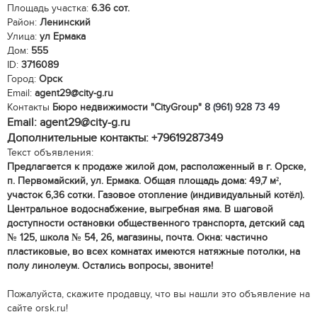
Площадь участка:
6.36 сот.
Район:
Ленинский
Улица:
ул Ермака
Дом:
555
ID:
3716089
Город:
Орск
Email:
agent29@city-g.ru
Контакты
Бюро недвижимости "CityGroup"
8 (961) 928 73 49
Email: agent29@city-g.ru
Дополнительные контакты: +79619287349
Текст объявления:
Предлагается к продаже жилой дом, расположенный в г. Орске,
п. Первомайский, ул. Ермака. Общая площадь дома: 49,7 м²,
участок 6,36 сотки. Газовое отопление (индивидуальный котёл).
Центральное водоснабжение, выгребная яма. В шаговой
доступности остановки общественного транспорта, детский сад
№ 125, школа № 54, 26, магазины, почта. Окна: частично
пластиковые, во всех комнатах имеются натяжные потолки, на
полу линолеум. Остались вопросы, звоните!
Пожалуйста, скажите продавцу, что вы нашли это объявление на
сайте orsk.ru!