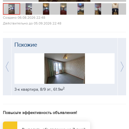
Создано 06.08.2026 22:48
Действительно до 05.09.2026 22:48
Похожие
2
3-к квартира, 8/9 эт., 61.9м
3-к кв
Повысьте эффективность объявления!