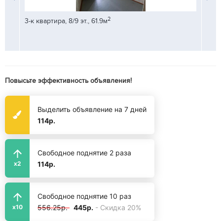
2
3-к квартира, 8/9 эт., 61.9м
ЗА НА
кварт
Этаж 
Повысьте эффективность объявления!
Выделить объявление на 7 дней
114р.
Свободное поднятие 2 раза
114р.
x2
Свободное поднятие 10 раз
556.25р.
445р.
- Скидка 20%
x10