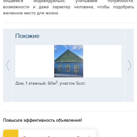
общаемся индивидуально, учитываем потребности,
возможности и даже характер человека, чтобы подобрать
желанное место для жизни.
Похожие
2
Дом, 1 этажный, 60м
, участок 5сот.
Дом, 
идах
Повысьте эффективность объявления!