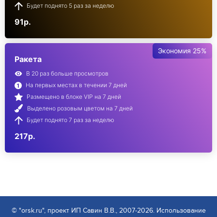
Будет поднято 5 раз за неделю
91р.
Экономия 25%
Ракета
В 20 раз больше просмотров
На первых местах в течении 7 дней
Размещено в блоке VIP на 7 дней
Выделено розовым цветом на 7 дней
Будет поднято 7 раз за неделю
217р.
© "orsk.ru", проект ИП Савин В.В., 2007-2026. Использование