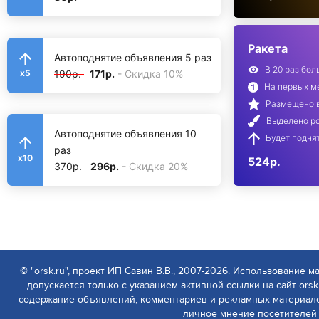
Ракета
Автоподнятие объявления 5 раз
В 20 раз бо
190р.
171р.
- Скидка 10%
x5
На первых ме
Размещено в
Выделено ро
Автоподнятие объявления 10
Будет поднят
раз
x10
524р.
370р.
296р.
- Скидка 20%
© "orsk.ru", проект ИП Савин В.В., 2007-2026. Использование м
допускается только с указанием активной ссылки на сайт orsk.
содержание объявлений, комментариев и рекламных материалов
личное мнение посетителей 