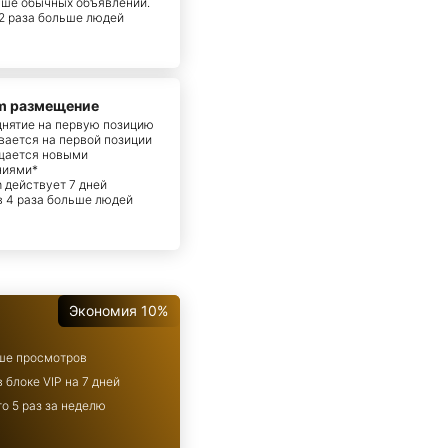
ыше обычных объявлений.
 2 раза больше людей
m размещение
днятие на первую позицию
вается на первой позиции
щается новыми
ниями*
m действует 7 дней
 в 4 раза больше людей
Экономия 10%
ьше просмотров
 блоке VIP на 7 дней
о 5 раз за неделю