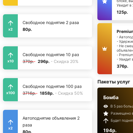
блоке, в
Увидит в
125р.
Свободное поднятие 2 раза
80р.
x2
Premiu
- Автопо
- Удержи
- Не сме
объявле
Свободное поднятие 10 раз
- Premiu
- Увидит
370р.
296р.
- Скидка 20%
x10
376р.
Пакеты услуг
Свободное поднятие 100 раз
3716р.
1858р.
- Скидка 50%
x100
Бомба
В 5 раз бол
Размещено в
Автоподнятие объявления 2
Будет поднят
раза
x2
194р.
80р.