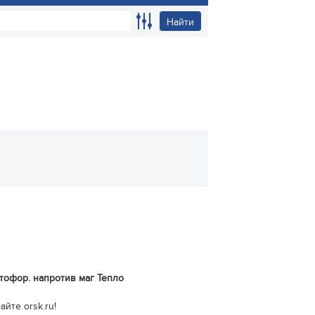
Найти
етофор. напротив маг Тепло
йте orsk.ru!