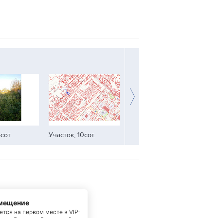
сот.
Участок, 10сот.
Участок, 8.5сот.
Уч
змещение
тся на первом месте в VIP-