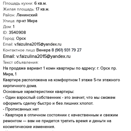
Площадь кухни:
6 кв.м.
Жилая площадь:
17 кв.м.
Район:
Ленинский
Улица:
пр-кт Мира
Дом:
1
ID:
3540908
Город:
Орск
Email:
v.faizulina2015@yandex.ru
Контактное лицо
Венера
8 (961) 931 79 27
Email: v.faizulina2015@yandex.ru
Текст объявления:
На продаже вариант 1 комн квартиры по адресу: г. Орск пр.
Мира, 1
Квартира расположена на комфортном 1 этаже 5-ти этажного
кирпичного дома.
Основные характеристики квартиры:
- Один взрослый собственник - это значит, что мы сможем
оформить сделку быстро и без лишних хлопот.
- Прописанных нет
- Квартира в отличном состоянии с качественным и свежим
ремонтом — вам не придется тратить время и деньги на
косметические изменения.