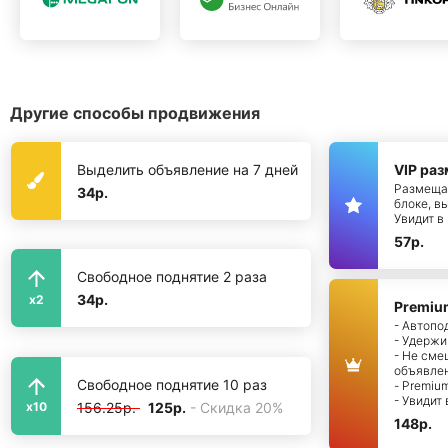
Другие способы продвижения
Выделить объявление на 7 дней
VIP ра
Размещае
34р.
блоке, в
Увидит в
57р.
Свободное поднятие 2 раза
34р.
x2
Premiu
- Автопо
- Удержи
- Не см
объявле
Свободное поднятие 10 раз
- Premiu
- Увидит
156.25р.
125р.
- Скидка 20%
x10
148р.