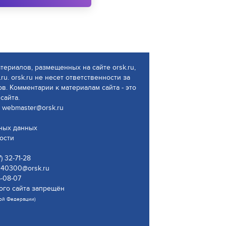
атериалов, размещенных на сайте orsk.ru,
ru. orsk.ru не несет ответственности за
. Комментарии к материалам сайта - это
сайта.
 webmaster@orsk.ru
ьных данных
ости
 32-71-28
340300@orsk.ru
5-08-07
ого сайта запрещён
кой Федерации)