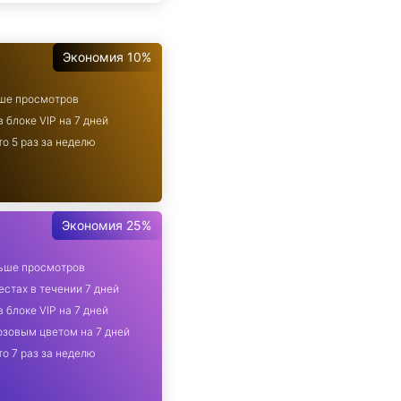
Экономия 10%
ьше просмотров
 блоке VIP на 7 дней
то 5 раз за неделю
Экономия 25%
льше просмотров
стах в течении 7 дней
 блоке VIP на 7 дней
зовым цветом на 7 дней
то 7 раз за неделю