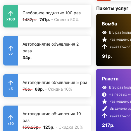
Пакеты услуг
Свободное поднятие 100 раз
1482р.
741р.
- Скидка 50%
x100
Бомба
В 5 раз бол
Размещено в
Автоподнятие объявления 2
Будет подня
раза
x2
91р.
34р.
Ракета
Автоподнятие объявления 5 раз
В 20 раз бо
76р.
68р.
- Скидка 10%
x5
На первых ме
Размещено в
Выделено ро
Автоподнятие объявления 10
Будет подня
раз
x10
217р.
156.25р.
125р.
- Скидка 20%